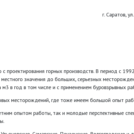
г. Саратов, у
 проектирования горных производств. В период с 1992
 местного значения до больших, серьезных месторожден
м3 в год в том числе и с применением буровзрывных ра
овых месторождений, где тоже имеем большой опыт раб
етним опытом работы, так и молодые перспективные сп
ы.
Ульяновскую, Самарскую, Пензенскую, Волгоградскую и 