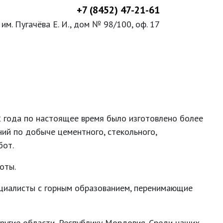
+7 (8452) 47-21-61
л. им. Пугачёва Е. И., дом № 98/100, оф. 17
 года по настоящее время было изготовлено более
ий по добыче цементного, стекольного,
бот.
оты.
ециалисты с горным образованием, перенимающие
другие области, Республику Мордовия. Среди наших